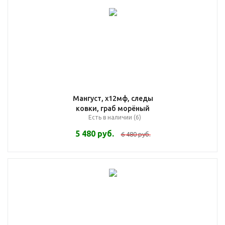
Мангуст, х12мф, следы
ковки, граб морёный
Есть в наличии (6)
5 480
руб.
6 480
руб.