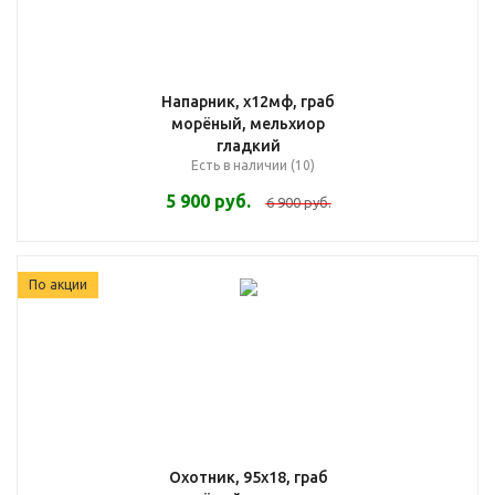
Напарник, х12мф, граб
морёный, мельхиор
гладкий
Есть в наличии (10)
5 900
руб.
6 900
руб.
По акции
Охотник, 95х18, граб