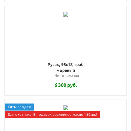
Русак, 95х18, граб
морёный
Нет в наличии
6 300
руб.
Хиты продаж
Для охотника! В подарок оружейное масло 150мл.!