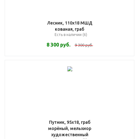
Лесник, 110х18 МШД
кованая, граб
Есть в наличии (6)
8 300
руб.
9 300
руб.
Путник, 95х18, граб
морёный, мельхиор
художественный