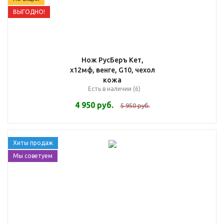
ВЫГОДНО!
Нож РусБеръ Кет,
х12мф, венге, G10, чехол
кожа
Есть в наличии (6)
4 950
руб.
5 950
руб.
Хиты продаж
Мы советуем