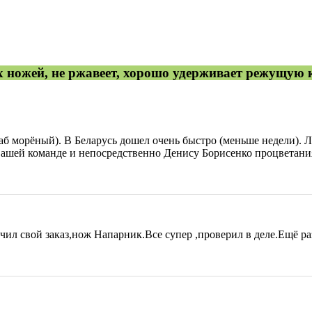
 ножей, не ржавеет, хорошо удерживает режущую к
аб морёный). В Беларусь дошел очень быстро (меньше недели). Л
вашей команде и непосредственно Денису Борисенко процветания
ил свой заказ,нож Напарник.Все супер ,проверил в деле.Ещё ра