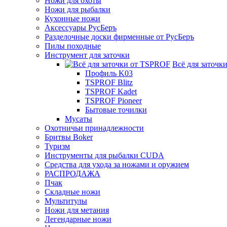
Ножи для охоты
Ножи для рыбалки
Кухонные ножи
Аксессуары РусБеръ
Разделочные доски фирменные от РусБеръ
Пилы походные
Инструмент для заточки
Всё для заточк
Профиль K03
TSPROF Blitz
TSPROF Kadet
TSPROF Pioneer
Бытовые точилки
Мусаты
Охотничьи принадлежности
Бритвы Boker
Туризм
Инструменты для рыбалки CUDA
Средства для ухода за ножами и оружием
РАСПРОДАЖА
Пчак
Складные ножи
Мультитулы
Ножи для метания
Легендарные ножи