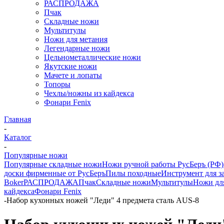
РАСПРОДАЖА
Пчак
Складные ножи
Мультитулы
Ножи для метания
Легендарные ножи
Цельнометаллические ножи
Якутские ножи
Мачете и лопаты
Топоры
Чехлы/ножны из кайдекса
Фонари Fenix
Главная
-
Каталог
-
Популярные ножи
Популярные складные ножи
Ножи ручной работы РусБеръ (
доски фирменные от РусБеръ
Пилы походные
Инструмент для з
Boker
РАСПРОДАЖА
Пчак
Складные ножи
Мультитулы
Ножи дл
кайдекса
Фонари Fenix
-
Набор кухонных ножей "Леди" 4 предмета сталь AUS-8