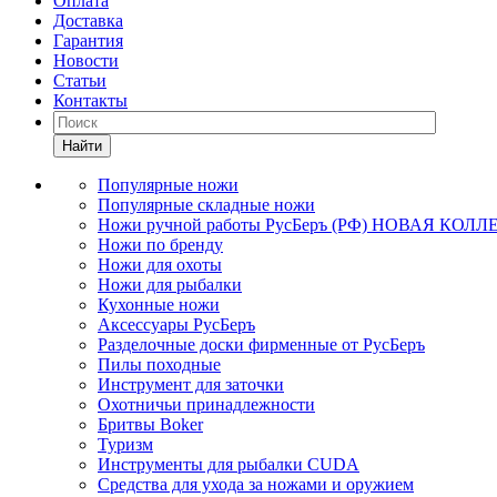
Оплата
Доставка
Гарантия
Новости
Статьи
Контакты
Найти
Популярные ножи
Популярные складные ножи
Ножи ручной работы РусБеръ (РФ) НОВАЯ КОЛ
Ножи по бренду
Ножи для охоты
Ножи для рыбалки
Кухонные ножи
Аксессуары РусБеръ
Разделочные доски фирменные от РусБеръ
Пилы походные
Инструмент для заточки
Охотничьи принадлежности
Бритвы Boker
Туризм
Инструменты для рыбалки CUDA
Средства для ухода за ножами и оружием