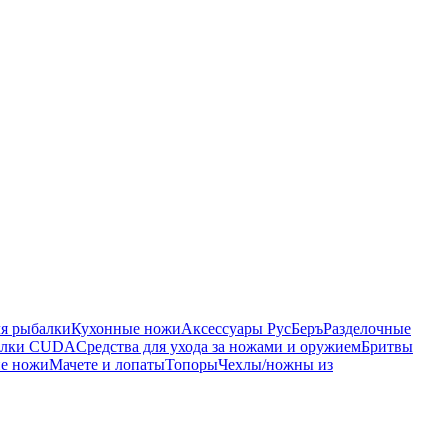
я рыбалки
Кухонные ножи
Аксессуары РусБеръ
Разделочные
балки CUDA
Средства для ухода за ножами и оружием
Бритвы
ие ножи
Мачете и лопаты
Топоры
Чехлы/ножны из