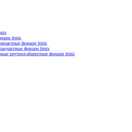
nix
нари fenix
мпактные фонари fenix
тандартные фонари fenix
чные крупногабаритные фонари fenix