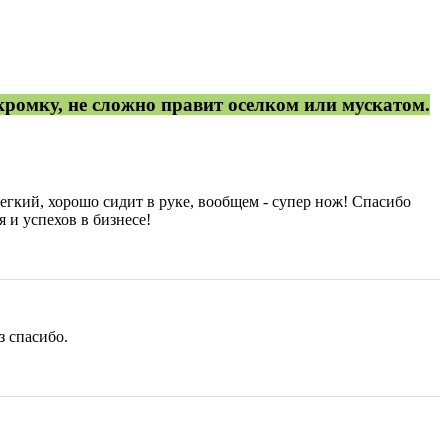
ромку, не сложно правит оселком или мускатом.
егкий, хорошо сидит в руке, вообщем - супер нож! Спасибо
 и успехов в бизнесе!
з спасибо.