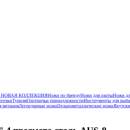
РФ) НОВАЯ КОЛЛЕКЦИЯ
Ножи по бренду
Ножи для охоты
Ножи дл
аточки
Туризм
Охотничьи принадлежности
Инструменты для ры
я метания
Легендарные ножи
Цельнометаллические ножи
Якутск