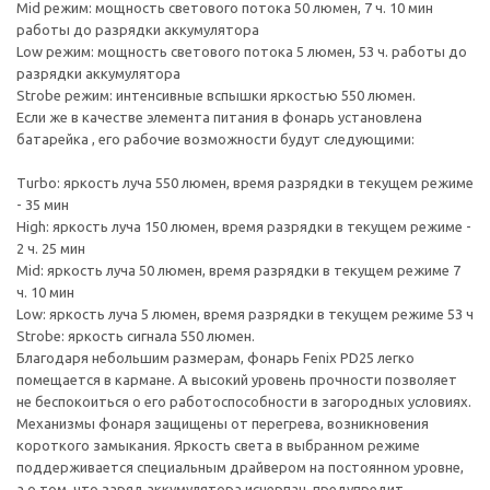
Mid режим: мощность светового потока 50 люмен, 7 ч. 10 мин
работы до разрядки аккумулятора
Low режим: мощность светового потока 5 люмен, 53 ч. работы до
разрядки аккумулятора
Strobe режим: интенсивные вспышки яркостью 550 люмен.
Если же в качестве элемента питания в фонарь установлена
батарейка , его рабочие возможности будут следующими:
Turbo: яркость луча 550 люмен, время разрядки в текущем режиме
- 35 мин
High: яркость луча 150 люмен, время разрядки в текущем режиме -
2 ч. 25 мин
Mid: яркость луча 50 люмен, время разрядки в текущем режиме 7
ч. 10 мин
Low: яркость луча 5 люмен, время разрядки в текущем режиме 53 ч
Strobe: яркость сигнала 550 люмен.
Благодаря небольшим размерам, фонарь Fenix PD25 легко
помещается в кармане. А высокий уровень прочности позволяет
не беспокоиться о его работоспособности в загородных условиях.
Механизмы фонаря защищены от перегрева, возникновения
короткого замыкания. Яркость света в выбранном режиме
поддерживается специальным драйвером на постоянном уровне,
а о том, что заряд аккумулятора исчерпан, предупредит