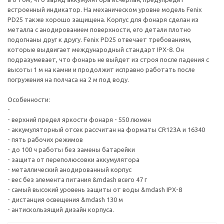
встроенный индикатор. На механическом уровне модель Fenix
PD25 также хорошо защищена. Корпус для фонаря сделан из
металла с анодированием поверхности, его детали плотно
подогнаны друг к другу. Fenix PD25 отвечает требованиям,
которые выдвигает международный стандарт IPX-8. Он
подразумевает, что фонарь не выйдет из строя после падения с
высоты 1 м на камни и продолжит исправно работать после
погружения на полчаса на 2 м под воду.
Особенности:
-
- верхний предел яркости фонаря - 550 люмен
- аккумуляторный отсек рассчитан на форматы CR123A и 16340
- пять рабочих режимов
- до 100 ч работы без замены батарейки
- защита от переполюсовки аккумулятора
- металлический анодированный корпус
- вес без элемента питания &mdash всего 47 г
- самый высокий уровень защиты от воды &mdash IPX-8
- дистанция освещения &mdash 130 м
- антискользящий дизайн корпуса.