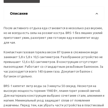
Описание
После активного отдыха еда становится в несколько раз вкуснее,
но не всегда есть силы на розжиг костра. BRS-1 без лишних усилий
приготовит ужин, разогреет уже готовую еду и вскипятит воду
для чая.
Компактная газовая горелка весом 87 грамм в сложенном виде
занимает 5,8 x 5,8 x 10,5 сантиметров. Разобранное устройство не
превышает 12,6 x 8,5 сантиметров. В конструкции отсутствует
пьезоподжиг. Работает со стандартным резьбовым баллоном. За
час расходуется всего 140 грамм газа. Докупается баллон с
бутаном отдельно.
BRS-1 кипятит литр воды за 3 минуты 50 секунд. Несмотря на
высокую мощность горения 1940 Вт, пламя горит ровной свечой.
Для материала конструкции выбрано сочетание стали, алюминия и
магния. Минимальный уход защищает сплав от появления
ржавчины. Перед тем, как убрать части устройства в пластиковый