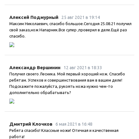
механически.
Эффективная очистка.
Способствует образованию защитной плёнки.
Алексей Подмурный
25 авг 2021 в 19:14
Максим Николаевич, спасибо большое.Сегодня 25.08.21 получил
Время обработки до 20 минут.
свой заказ,нож Напарник.Все супер ,проверил в деле.Ещё раз
Простота нанесения.
спасибо.
Низкий расход.
Качественная обработка поверхности без повреждения
основного металла.
Подготовка поверхности к последующему окрашиванию.
Александр Вершинин
12 авг 2021 в 18:33
Получил своего Лесника. Мой первый хороший нож. Спасибо
Способ применения:
ребятам. Успехов и совершенствования вам в вашем деле!
Подскажите пожалуйста, рукоять ножа нужно чем-то
Очистить поверхность от рыхлой ржавчины.
дополнительно обрабатывать?
Взболтать содержимое флакона.
Нанести на поверхность.
Выдержать не более 20 минут.
Удалить влажной ветошью
Дмитрий Клочков
6 мая 2021 в 16:48
При необходимости нанести повторно.
Ребята спасибо! Классные ножи! Отичная и качественная
работа!
Внимание: Необходимо избегать попадания на ЛКП! Не