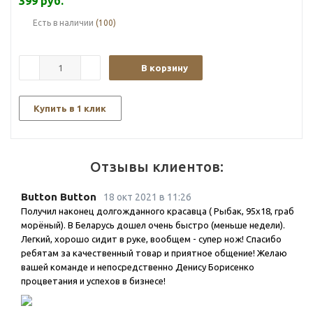
399
руб.
поверхности. Консистенция спрея позволяет обрабатывать
поверхности, которые сложно очистить механически,
Есть в наличии
(100)
различные полости, сложнопрофильные изделия. Спрей
КППС эффективно справляется со всеми видами поражения.
Может применяться для раскисления приржавевших
В корзину
соединений. Экономичный расход. Высокий уровень адгезии
к последующему лакокрасочному покрытию.
Купить в 1 клик
Удалитель ржавчины КППС SPRAY
незаменим при очистке
металлических изделий любых профилей (заборы, гаражи,
кузов и пороги автомобиля, инструменты, трубы), поможет
Отзывы клиентов:
удалить рыжики и подготовить поверхность к покраске,
обработать сварные швы, защитить металл от разрушения.
Button Button
18 окт 2021 в 11:26
При применении Удалителя ржавчины КППС SPRAY
Получил наконец долгожданного красавца ( Рыбак, 95х18, граб
обязательно применять средства индивидуальной защиты
морёный). В Беларусь дошел очень быстро (меньше недели).
(очки, маску, перчатки). Не вдыхать испарения.
Легкий, хорошо сидит в руке, вообщем - супер нож! Спасибо
ребятам за качественный товар и приятное общение! Желаю
Преимущества:
вашей команде и непосредственно Денису Борисенко
процветания и успехов в бизнесе!
Удобная упаковка.
Обработка в местах, которые сложно обработать