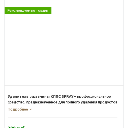
Рекомендуемые товары
Удалитель ржавчины КППС SPRAY
­­­­­– профессиональное
средство, предназначенное для полного удаления продуктов
коррозии. Время очистки металла до 20 минут. Ингибиторы
Подробнее
коррозии, входящие в состав Удалителя ржавчины КППС
SPRAY, не только сохраняют металл от разрушения, но и
способствуют образованию защитной плёнки на