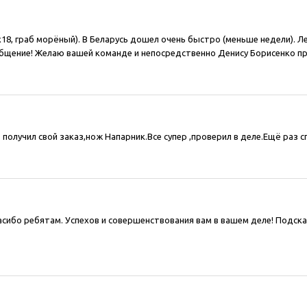
18, граб морёный). В Беларусь дошел очень быстро (меньше недели). Ле
бщение! Желаю вашей команде и непосредственно Денису Борисенко про
получил свой заказ,нож Напарник.Все супер ,проверил в деле.Ещё раз с
асибо ребятам. Успехов и совершенствования вам в вашем деле! Подск