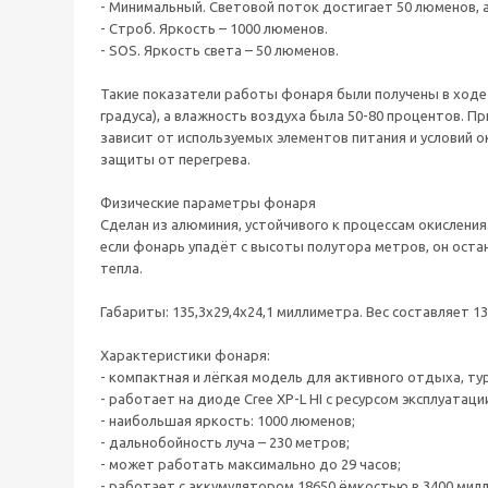
- Минимальный. Световой поток достигает 50 люменов, а
- Строб. Яркость – 1000 люменов.
- SOS. Яркость света – 50 люменов.
Такие показатели работы фонаря были получены в ходе 
градуса), а влажность воздуха была 50-80 процентов. П
зависит от используемых элементов питания и условий
защиты от перегрева.
Физические параметры фонаря
Сделан из алюминия, устойчивого к процессам окислени
если фонарь упадёт с высоты полутора метров, он оста
тепла.
Габариты: 135,3x29,4x24,1 миллиметра. Вес составляет 1
Характеристики фонаря:
- компактная и лёгкая модель для активного отдыха, ту
- работает на диоде Cree XP-L HI с ресурсом эксплуатаци
- наибольшая яркость: 1000 люменов;
- дальнобойность луча – 230 метров;
- может работать максимально до 29 часов;
- работает с аккумулятором 18650 ёмкостью в 3400 мил