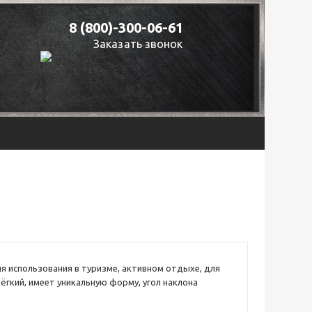
8 (800)-300-06-61
Заказать звонок
 использования в туризме, активном отдыхе, для
ёгкий, имеет уникальную форму, угол наклона
тся на 105 градусов. Максимальная яркость – 1000
метров. Шесть режимов работы, функция защиты от