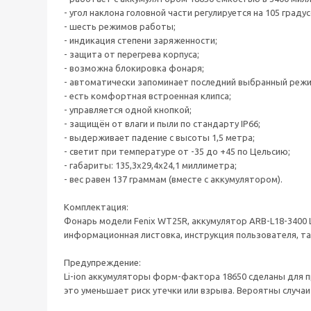
- угол наклона головной части регулируется на 105 градус
- шесть режимов работы;
- индикация степени заряженности;
- защита от перегрева корпуса;
- возможна блокировка фонаря;
- автоматически запоминает последний выбранный режи
- есть комфортная встроенная клипса;
- управляется одной кнопкой;
- защищён от влаги и пыли по стандарту IP66;
- выдерживает падение с высоты 1,5 метра;
- светит при температуре от -35 до +45 по Цельсию;
- габариты: 135,3x29,4x24,1 миллиметра;
- вес равен 137 граммам (вместе с аккумулятором).
Комплектация:
Фонарь модели Fenix WT25R, аккумулятор ARB-L18-3400 L
информационная листовка, инструкция пользователя, та
Предупреждение:
Li-ion аккумуляторы форм-фактора 18650 сделаны для 
это уменьшает риск утечки или взрыва. Вероятны случа