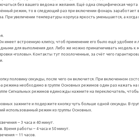
лючаться без вашего ведома и желания. Ещё одна специфическая черт
ённый режим, то в следующий раз при включении фонарь заработает в
ва. При увеличении температуры корпуса яркость уменьшается, а когда
я.
Он имеет встроенную клипсу, чтоб применение его было ещё удобнее и 
ободными для выполнения дел. Либо же можно примагничивать модель к
улировки «головы». Контакты тут позолоченные, за счёт чего гарантир
и.
ку половину секунды, после чего он включится. При включенном сост
ра режима необходимо в группе Основных режимов один раз нажать на
пе Сигнальных режимов единожды нажмите на переключатель, чтобы 
новных зажмите и подержите кнопку чуть больше одной секунды. В гр
ий использованный режим из группы Основных.
ечения – 3 часа и 40 минут.
 Время работы – 4 часа и 50 минут.
ечения – 11 часов.