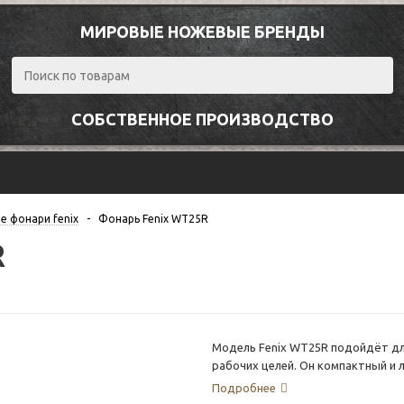
МИРОВЫЕ НОЖЕВЫЕ БРЕНДЫ
СОБСТВЕННОЕ ПРОИЗВОДСТВО
е фонари fenix
-
Фонарь Fenix WT25R
R
Модель Fenix WT25R подойдёт для
рабочих целей. Он компактный и л
головной части корпуса регулируе
Подробнее
люменов. Дальнобойность – 230 