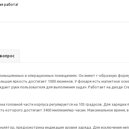
ая работа!
 вопрос
омышленных и операционных помещениях. Он имеет r-образную форму и
льшая яркость достигает 1000 люменов. У фонаря есть магнитное осн
дает руки пользователя для выполнения задач. Работает на диоде Cree
она головной части корпуса регулируется на 105 градусов. Для зарядки
ть которого достигает 3400 миллиампер-часам. Максимальное время, в
умулятор, предусмотрена индикация уровня заряда. Для исключения н