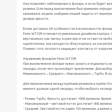
Она позволяет заблокировать фонарь, и он не будет вк
режима. Если перед выключением был применён определ
нагревался, модель снабдили опцией защиты от перегре
уровню яркости.
Более детально об особенностях и возможностях фонар
Fenix WT25R отличается уникальным дизайном корпуса. 
вертикально, как свечку, и руки при этом остаются св
одной кнопки, она находится сбоку корпуса, на оси рег
Помимо того, позолота защищает контакты от коррози
Управление фонарём Fenix WT25R
При выключенном фонаре нужно зажать и подержать кноп
секунды, после чего произойдёт выключение. Для выбо
Минимального→Среднего→Максимального→Турбо. В груп
Для переключения между группами режимов в группе Ос
немного дольше одной секунды, чтобы выбрать последн
- Режим Турбо. Яркость достигает 1000 люменов. Время св
- Максимальный – световой поток достигает 400 люменов.
- Средний. Световой поток равен 150 люменам, а время св