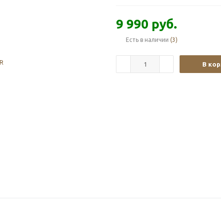
перегрева, индикация заряженно
режима. Размеры фонаря: 135,3x2
9 990
руб.
Есть в наличии
(3)
В кор