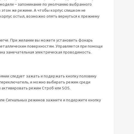
а модели – запоминание по умолчанию выбранного
 этом же режиме. А чтобы корпус слишком не
 корпус остыл, возможно опять вернуться к прежнему
легче. При желании вы можете установить фонарь
 металлическим поверхностям. Управляется при помощи
ована замечательная электрическая проводимость.
оянии следует зажать и подержать кнопку половину
 переключатель, и можно выбирать режим среди
активировать режим Строб или SOS.
уппе Сигнальных режимов зажмите и подержите кнопку