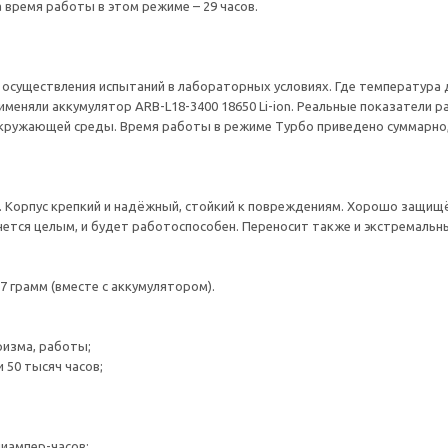
 время работы в этом режиме – 29 часов.
осуществления испытаний в лабораторных условиях. Где температура д
рименяли аккумулятор ARB-L18-3400 18650 Li-ion. Реальные показатели 
 окружающей среды. Время работы в режиме Турбо приведено суммарно
я. Корпус крепкий и надёжный, стойкий к повреждениям. Хорошо защищё
нется целым, и будет работоспособен. Переносит также и экстремальны
37 грамм (вместе с аккумулятором).
ризма, работы;
и 50 тысяч часов;
лиампер-часов;