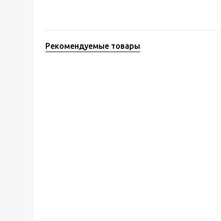
Рекомендуемые товары
Рекомендуемые товары
Рекомендуемые 
Точилка двусторонняя
Фонарь Feni
DR. SHARP DRS011
Есть в налич
Есть в наличии (5)
7 490
руб.
590
руб.
/шт
В корзину